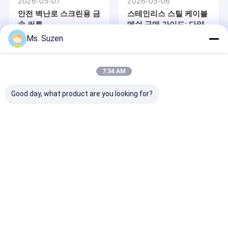
2026-05-07
2026-05-06
→ 주요 시장: 호주, 독일, 프랑스, 영국, 스페인, 스웨덴, 스위스, 노르
회사 소개
웨이, 이탈리아, 미국, 캐나다, 브라질, 파나마, 중동, 동남아시아
안전 벽난로 스크린용 금
스테인리스 스틸 케이블
→ 우리는 진심으로 우수한 제품, 합리적인 가격과 편안한 서비스를
속 커튼
메쉬 구매 가이드: 다양
통해 모든 고객과 잘 협력할 수 있다고 믿습니다.
공장 견학
한 용도에 맞는 개구부
Ms. Suzen
및 와이어 직경 선택
품질 관리
7:34 AM
문의하기
Good day, what product are you looking for?
소식
케이스
2026-04-30
2026-04-28
스테인레스 스틸 직물 장
고딕 메쉬 제품 디자인
식망:세계 시장 수요를
및 응용
충족시키기 위한 높은 표
천공된 금속 메쉬
준을 보장
확장된 금속 메쉬
Desktop Site
홈
사이트맵
연락처
건축용 금속 메쉬
Privacy Policy
사이트맵
품질
천공된 금속 메쉬
중국 공장.Copyright © 2026 Anping Velp Wire