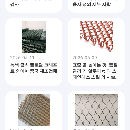
검사
용자 정의 세부 사항
2026-05-11
2026-05-09
녹색 금속 플로랄 크래프
표준 을 높이는 것: 품질
트 와이어 중국 제조업체
관리 가 알루미늄 과 스
테인레스 스틸 의 사슬
연결 커튼 을 어떻게 혁
명적 으로 변화 시키고
있는가
집
→ 2000년에 설립되었으며, 중국 안핑 카운티에 위치하고 있습니다.
제품
→ 20000 평방 미터 면적의 건축 장식망, 건설 건물망, SS 304 얇은
필터망, 도보 격자 제품 전문.
→ 이 분야에서 15년 이상의 풍부한 경험을 바탕으로 Velp는 제품의
VR 쇼
품질을 보장하기 위해 현대적인 관리 시스템을 채택했습니다.