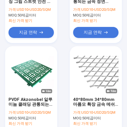
징 그립 스트럿 안전 격
통되는 금속 정면
회사 소개
자판 계단 보행 플랫폼
1500*2500mm
가격:
USD10-USD20/SQM
가격:
USD10-USD20/SQM
MOQ:
50제곱미터
MOQ:
50제곱미터
공장 견학
최신 가격 받기
최신 가격 받기
품질 관리
지금 연락
지금 연락
문의하기
소식
케이스
천공된 금속 메쉬
PVDF Akzonobel 알루
40*80mm 34*80mm
미늄 클래딩 관통되는
마름모 확장 금속 메쉬
확장된 금속 메쉬
금속 메시 ISO9002
난간 4x8 확장 강판
가격:
USD10-USD20/SQM
가격:
USD10-USD20/SQM
건축용 금속 메쉬
MOQ:
50제곱미터
MOQ:
50제곱미터
최신 가격 받기
최신 가격 받기