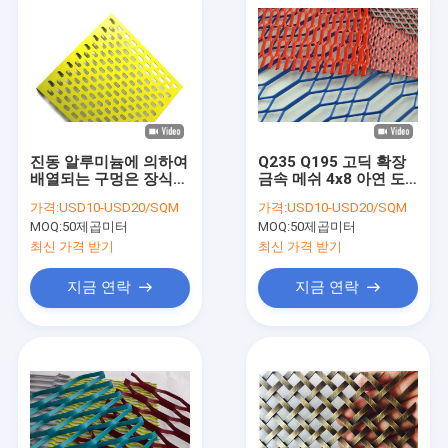
진동 알루미늄에 의하여
Q235 Q195 고딕 확장
배열되는 구멍은 장식적
금속 메쉬 4x8 아연 도
인 금속 메시 1-10mm
금 확장 금속 선반
가격:
USD10-USD20/SQM
가격:
USD10-USD20/SQM
간격을 꿰뚫었습니다
MOQ:
50제곱미터
MOQ:
50제곱미터
최신 가격 받기
최신 가격 받기
지금 연락
지금 연락