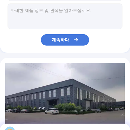
에칭 메쉬
과즙 짜는 기구 SS304 스테인리스 여과기 원판 6각형 타원형 모양
알루미늄 금관 악기 합금 사진 에칭 메시 둥근 공기 정화 장치 메시 높은 정밀도
쐐기 철망
금고 제작자를 위한 SUS430 에칭 메시 관통되는 철망사 필터 원판
스테인리스 스틸 에칭 메쉬 차 필터 0.04-0.5mm 버 없음
PVC 프라이버시 울타리
10 미크론 스테인리스 스틸 에칭 메시 필터 디스크 자동차 스피커
계속하다
스피커 석쇠를 위한 CNC 316 스테인리스 관통되는 장 48"*84" 36"*120"
전기 아연 도금 천공 천장 타일 2x2 PVDF 코팅
Anping 관통되는 금속 메시 1.5*3.0m 관통되는 알루미늄 천장판
5052 5005 알루미늄 확장 메쉬 버닝 15*50mm 20*60mm 다이아몬드 구멍
탄소강 1/2" 18 다이아몬드 편평한 확장된 금속 메시 3ft*8ft 4ft*10ft