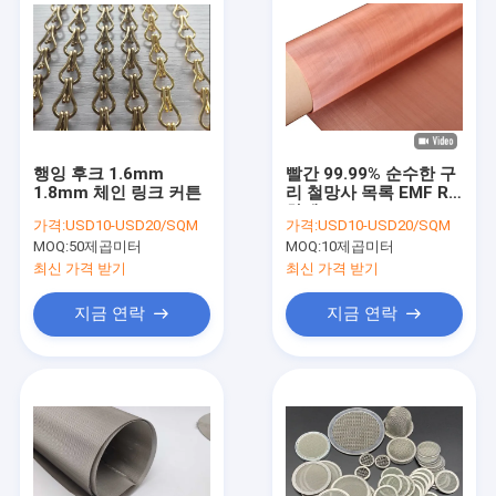
행잉 후크 1.6mm
빨간 99.99% 순수한 구
1.8mm 체인 링크 커튼
리 철망사 목록 EMF RF
차폐
가격:
USD10-USD20/SQM
가격:
USD10-USD20/SQM
MOQ:
50제곱미터
MOQ:
10제곱미터
최신 가격 받기
최신 가격 받기
지금 연락
지금 연락