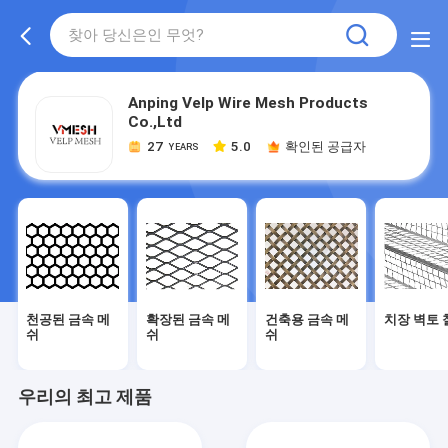
Anping Velp Wire Mesh Products
Co.,Ltd
27
5.0
확인된 공급자
YEARS
천공된 금속 메
확장된 금속 메
건축용 금속 메
치장 벽토 
쉬
쉬
쉬
우리의 최고 제품