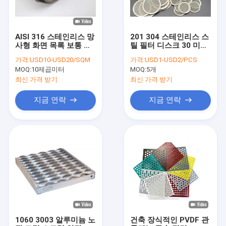
AISI 316 스테인리스 망
201 304 스테인리스 스
사형 화면 목록 보통 직
틸 필터 디스크 30 미크
물 능직물 직물
론
가격:
USD10-USD20/SQM
가격:
USD1-USD2/PCS
MOQ:
10제곱미터
MOQ:
5개
최신 가격 받기
최신 가격 받기
지금 연락
지금 연락
집
제품
VR 쇼
1060 3003 알루미늄 노
건축 장식적인 PVDF 관