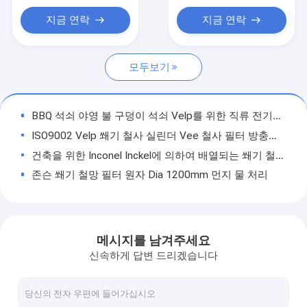
치장 벽토 철망
지금 연락
지금 연락
SS 필터 메쉬
모두보기
그립 스트럿 안전 격자
스테인리스 철망사
BBQ 석쇠 야영 불 구덩이 석쇠 Velp를 위한 직류 전기를 통한 철사 구이 금속 메시
용접된 철망사 패널
ISO9002 Velp 쐐기 철사 실린더 Vee 철사 필터 방충망 6M 길이
건축을 위한 Inconel Inckel에 의하여 배열되는 쐐기 철사 필터 방충망 600mm OD
주름을 잡은 짠 와이어 메쉬
존슨 쐐기 철망 필터 원자 Dia 1200mm 먼지 물 처리
아연 도금 체인 링크 울타리
Monel Hastelloy 100 미크론 쐐기 철망 모래 거르기를 위한 편평한 체 패널
4-10mm V 모양의 쐐기 철망 실린더 25 미크론 슬롯
스테인레스 스틸 로프 와이어 메쉬
SS201 SS304 연속 슬롯 존슨 우물 스크린 비 막힘
메시지를 남겨주세요
바베큐 그릴 와이어 메쉬
316 스테인레스 스틸 윙 와이어 스크린 100 미크론 슬롯 플랜지
신속하게 답변 드리겠습니다
여과기를 위한 화학 에칭 스테인리스 망사형 화면 0.04mm-0.5mm
용접 와이어 메쉬 울타리
스테인리스 스틸 304 EMI RFI 스피커용 보호 에칭 망