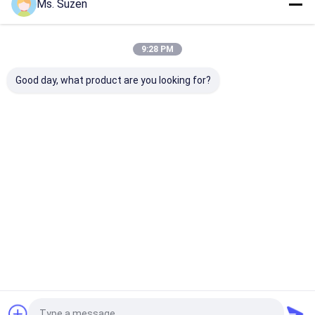
Ms. Suzen
→ 2000년에 설립되었으며, 중국 안핑 카운티에 위치하고 있습
9:28 PM
니다. → 20000 평방 미터 면적의 건축 장식망, 건설 건물망,
SS 304 얇은 필터망, 도보 격자 제품 전문. → 이 분야에서 15
Good day, what product are you looking for?
년 이상의 풍부한 경험을 바탕으로 Velp는 제품의 품질을 보장
하기 위해 현대적인 관리 시스템을 채택했습니다. → 주요 시
장: 호주, 독일, 프랑스, 영국, 스페인, 스웨덴, 스위스, 노르웨이,
이탈리아, 미국, 캐나다, 브라질, 파나마, 중동, ...
더 많은 것을
배우십시오
지금 전화
저희에게 연락하
십시오
Desktop Site
홈
사이트맵
연락처
Privacy Policy
사이트맵
품질
천공된 금속 메쉬
중국 공장.Copyright © 2026 Anping Velp Wire
Mesh Products Co.,Ltd. All Rights Reserved.