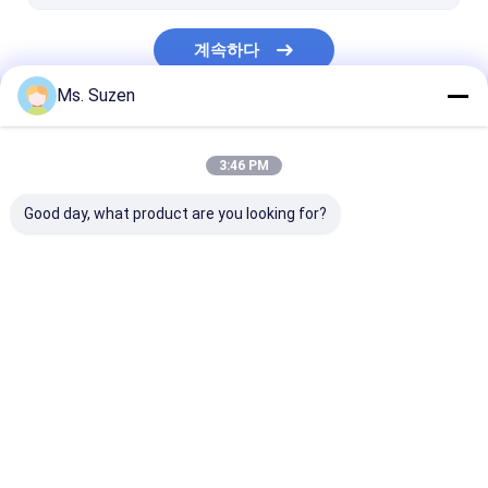
에칭 메쉬
계속하다
쐐기 철망
Ms. Suzen
PVC 프라이버시 울타리
우리의 카테고리
3:46 PM
Good day, what product are you looking for?
천공된 금속 메쉬
확장된 금속 메쉬
건축용 금속 메
Desktop Site
홈
사이트맵
연락처
Privacy Policy
사이트맵