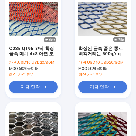
Q235 Q195 고딕 확장
확장된 금속 좁은 통로
금속 메쉬 4x8 아연 도
삐걱거리는 500g/sqm
금 확장 금속 선반
아연 코팅 ASTMA36
가격:
USD10-USD20/SQM
가격:
USD10-USD20/SQM
MOQ:
50제곱미터
MOQ:
50제곱미터
최신 가격 받기
최신 가격 받기
지금 연락
지금 연락
집
제품
VR 쇼