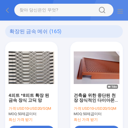
확장된 금속 메쉬
(165)
4피트 *8피트 확장 된
건축을 위한 중단된 천
금속 장식 고딕 망
장 장식적인 다이아몬드
알루미늄 직물
가격:
USD10-USD20/SQM
가격:
USD10-USD20/SQM
MOQ:
50제곱미터
MOQ:
50제곱미터
최신 가격 받기
최신 가격 받기