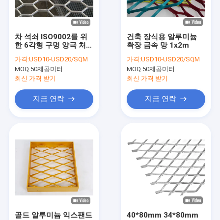
회사 소개
공장 견학
차 석쇠 ISO9002를 위
건축 장식용 알루미늄
한 6각형 구멍 양극 처리
확장 금속 망 1x2m
품질 관리
된 벌집에 의하여 확장
가격:
USD10-USD20/SQM
가격:
USD10-USD20/SQM
되는 금속 메시
MOQ:
50제곱미터
MOQ:
50제곱미터
문의하기
최신 가격 받기
최신 가격 받기
소식
지금 연락
지금 연락
케이스
천공된 금속 메쉬
확장된 금속 메쉬
건축용 금속 메쉬
골드 알루미늄 익스팬드
40*80mm 34*80mm