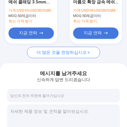
메쉬 클래딩 3.5mm
마름모 확장 금속 메쉬
치장 벽토 철망
4.0mm 프레임 포함
난간 4x8 확장 강판
가격:
USD10-USD20/SQM
가격:
USD10-USD20/SQM
MOQ:
SS 필터 메쉬
50제곱미터
MOQ:
50제곱미터
최신 가격 받기
최신 가격 받기
그립 스트럿 안전 격자
지금 연락
지금 연락
스테인리스 철망사
더 많은 것을 전망하십시오
용접된 철망사 패널
주름을 잡은 짠 와이어 메쉬
메시지를 남겨주세요
아연 도금 체인 링크 울타리
신속하게 답변 드리겠습니다
스테인레스 스틸 로프 와이어 메쉬
바베큐 그릴 와이어 메쉬
용접 와이어 메쉬 울타리