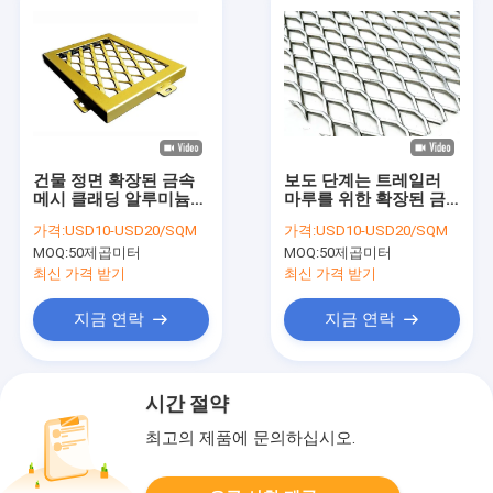
건물 정면 확장된 금속
보도 단계는 트레일러
메시 클래딩 알루미늄
마루를 위한 확장된 금
1060 합금 3003
속 4x8 장 4.5mm
가격:
USD10-USD20/SQM
가격:
USD10-USD20/SQM
5.0mm에 의하여 직류
MOQ:
50제곱미터
MOQ:
50제곱미터
전기를 통했습니다
최신 가격 받기
최신 가격 받기
지금 연락
지금 연락
시간 절약
최고의 제품에 문의하십시오.