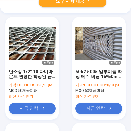
요구 사항 제공
탄소강 1/2" 18 다이아
5052 5005 알루미늄 확
몬드 편평한 확장된 금
장 메쉬 버닝 15*50mm
속 메시 3ft*8ft
20*60mm 다이아몬드
가격:
USD10-USD20/SQM
가격:
USD10-USD20/SQM
4ft*10ft
구멍
MOQ:
50제곱미터
MOQ:
50제곱미터
최신 가격 받기
최신 가격 받기
지금 연락
지금 연락