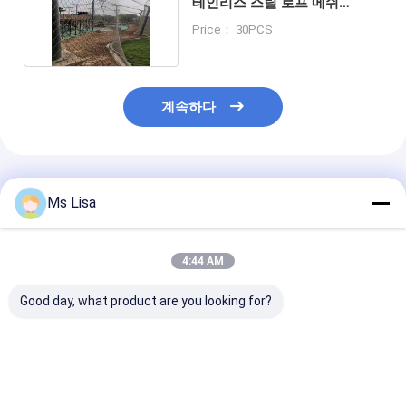
테인리스 스틸 로프 메쉬
20x20mm 304/316
Price： 30PCS
계속하다
추천된 제품
Ms Lisa
4:44 AM
Good day, what product are you looking for?
장비를 위한 스테인레스
천장 채광창 낙하물 방
스테디움 스포츠
스틸 철 로프 맷 안전 보
지용 스테인리스 스틸
격리 볼 스톱 넷
호 기계적 격리
와이어 로프 메쉬
스테디움 철 로프